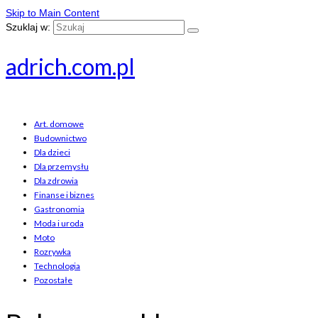
Skip to Main Content
Szuklaj w:
adrich.com.pl
Art. domowe
Budownictwo
Dla dzieci
Dla przemysłu
Dla zdrowia
Finanse i biznes
Gastronomia
Moda i uroda
Moto
Rozrywka
Technologia
Pozostałe