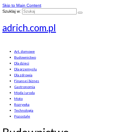
Skip to Main Content
Szuklaj w:
adrich.com.pl
Art. domowe
Budownictwo
Dla dzieci
Dla przemysłu
Dla zdrowia
Finanse i biznes
Gastronomia
Moda i uroda
Moto
Rozrywka
Technologia
Pozostałe