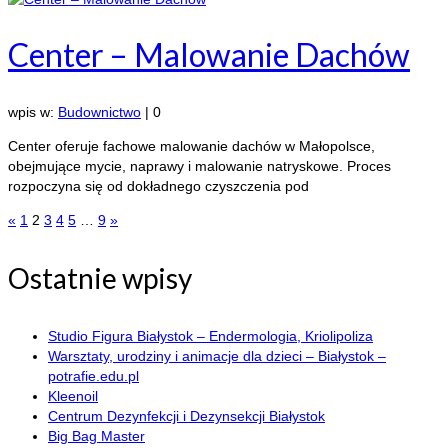
Center – Malowanie Dachów
wpis w:
Budownictwo
|
0
Center oferuje fachowe malowanie dachów w Małopolsce,
obejmujące mycie, naprawy i malowanie natryskowe. Proces
rozpoczyna się od dokładnego czyszczenia pod
«
1
2
3
4
5
…
9
»
Ostatnie wpisy
Studio Figura Białystok – Endermologia, Kriolipoliza
Warsztaty, urodziny i animacje dla dzieci – Białystok –
potrafie.edu.pl
Kleenoil
Centrum Dezynfekcji i Dezynsekcji Białystok
Big Bag Master