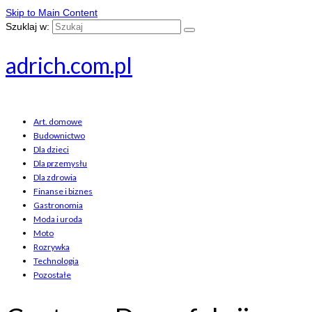
Skip to Main Content
Szuklaj w:
adrich.com.pl
Art. domowe
Budownictwo
Dla dzieci
Dla przemysłu
Dla zdrowia
Finanse i biznes
Gastronomia
Moda i uroda
Moto
Rozrywka
Technologia
Pozostałe