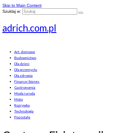
Skip to Main Content
Szuklaj w:
adrich.com.pl
Art. domowe
Budownictwo
Dla dzieci
Dla przemysłu
Dla zdrowia
Finanse i biznes
Gastronomia
Moda i uroda
Moto
Rozrywka
Technologia
Pozostałe