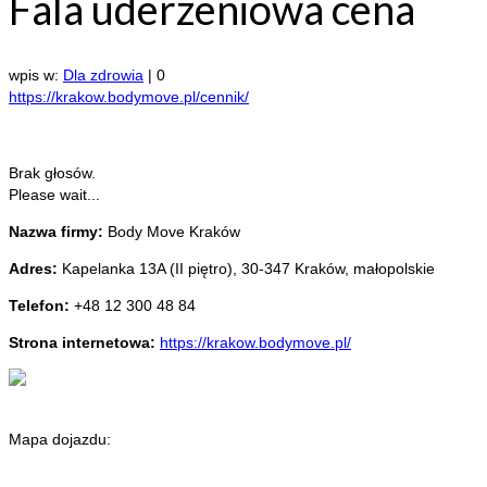
Fala uderzeniowa cena
wpis w:
Dla zdrowia
|
0
https://krakow.bodymove.pl/cennik/
Brak głosów.
Please wait...
Nazwa firmy:
Body Move Kraków
Adres:
Kapelanka 13A (II piętro)
,
30-347 Kraków
,
małopolskie
Telefon:
+48 12 300 48 84
Strona internetowa:
https://krakow.bodymove.pl/
Mapa dojazdu: