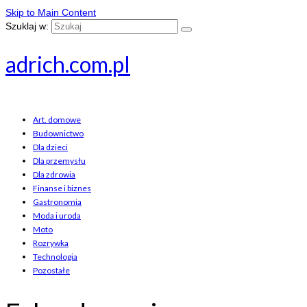
Skip to Main Content
Szuklaj w:
adrich.com.pl
Art. domowe
Budownictwo
Dla dzieci
Dla przemysłu
Dla zdrowia
Finanse i biznes
Gastronomia
Moda i uroda
Moto
Rozrywka
Technologia
Pozostałe