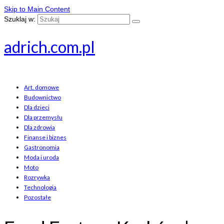
Skip to Main Content
Szuklaj w:
adrich.com.pl
Art. domowe
Budownictwo
Dla dzieci
Dla przemysłu
Dla zdrowia
Finanse i biznes
Gastronomia
Moda i uroda
Moto
Rozrywka
Technologia
Pozostałe