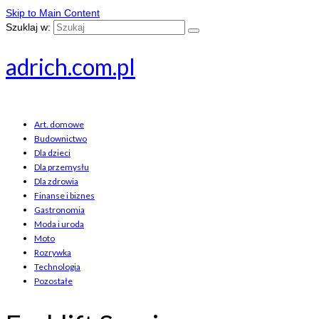
Skip to Main Content
Szuklaj w:
adrich.com.pl
Art. domowe
Budownictwo
Dla dzieci
Dla przemysłu
Dla zdrowia
Finanse i biznes
Gastronomia
Moda i uroda
Moto
Rozrywka
Technologia
Pozostałe