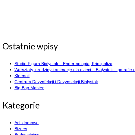
Ostatnie wpisy
Studio Figura Białystok – Endermologia, Kriolipoliza
Warsztaty, urodziny i animacje dla dzieci – Białystok – potrafie.
Kleenoil
Centrum Dezynfekcji i Dezynsekcji Białystok
Big Bag Master
Kategorie
Art. domowe
Biznes
Budownictwo