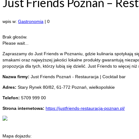
Just Friends Poznań – Resta
wpis w:
Gastronomia
|
0
Brak głosów.
Please wait...
Zapraszamy do Just Friends w Poznaniu, gdzie kulinaria spotykają si
smakami oraz najwyższej jakości lokalne produkty gwarantują niezapo
propozycja dla tych, którzy lubią się dzielić. Just Friends to więcej n
Nazwa firmy:
Just Friends Poznań - Restauracja | Cocktail bar
Adres:
Stary Rynek 80/82
,
61-772 Poznań
,
wielkopolskie
Telefon:
5709 999 00
Strona internetowa:
https://justfriends-restauracja-poznan.pl/
Mapa dojazdu: