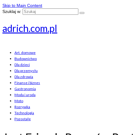
Skip to Main Content
Szuklaj w:
adrich.com.pl
Art. domowe
Budownictwo
Dla dzieci
Dla przemysłu
Dla zdrowia
Finanse i biznes
Gastronomia
Moda i uroda
Moto
Rozrywka
Technologia
Pozostałe