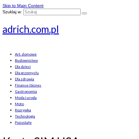
Skip to Main Content
Szuklaj w:
adrich.com.pl
Art. domowe
Budownictwo
Dla dzieci
Dla przemysłu
Dla zdrowia
Finanse i biznes
Gastronomia
Moda i uroda
Moto
Rozrywka
Technologia
Pozostałe