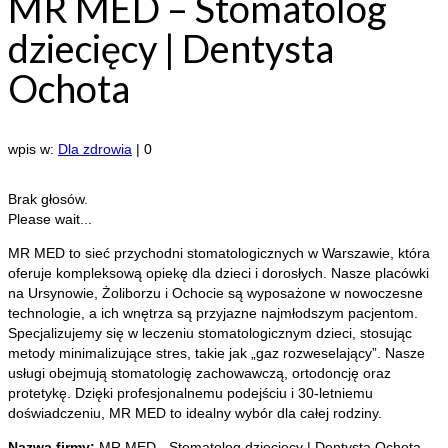
MR MED – Stomatolog
dziecięcy | Dentysta
Ochota
wpis w:
Dla zdrowia
|
0
Brak głosów.
Please wait...
MR MED to sieć przychodni stomatologicznych w Warszawie, która
oferuje kompleksową opiekę dla dzieci i dorosłych. Nasze placówki
na Ursynowie,
Żoliborzu i Ochocie są wyposażone w nowoczesne
technologie, a ich wnętrza są przyjazne najmłodszym pacjentom.
Specjalizujemy się w leczeniu stomatologicznym dzieci, stosując
metody minimalizujące stres, takie jak „gaz rozweselający”. Nasze
usługi obejmują stomatologię zachowawczą, ortodoncję oraz
protetykę. Dzięki profesjonalnemu podejściu i 30-letniemu
doświadczeniu, MR MED to idealny wybór dla całej rodziny.
Nazwa firmy:
MR MED - Stomatolog dziecięcy | Dentysta Ochota