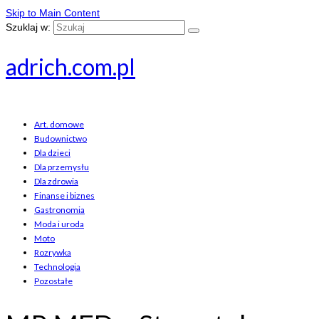
Skip to Main Content
Szuklaj w:
adrich.com.pl
Art. domowe
Budownictwo
Dla dzieci
Dla przemysłu
Dla zdrowia
Finanse i biznes
Gastronomia
Moda i uroda
Moto
Rozrywka
Technologia
Pozostałe