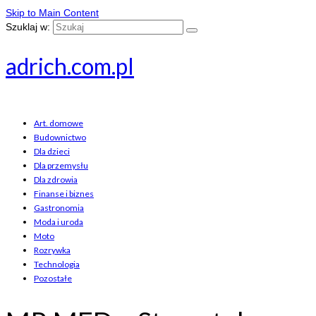
Skip to Main Content
Szuklaj w:
adrich.com.pl
Art. domowe
Budownictwo
Dla dzieci
Dla przemysłu
Dla zdrowia
Finanse i biznes
Gastronomia
Moda i uroda
Moto
Rozrywka
Technologia
Pozostałe