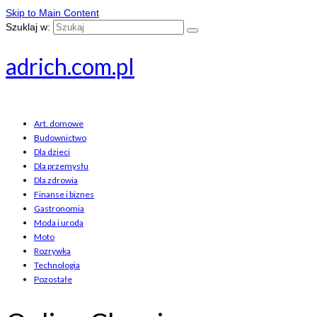
Skip to Main Content
Szuklaj w:
adrich.com.pl
Art. domowe
Budownictwo
Dla dzieci
Dla przemysłu
Dla zdrowia
Finanse i biznes
Gastronomia
Moda i uroda
Moto
Rozrywka
Technologia
Pozostałe