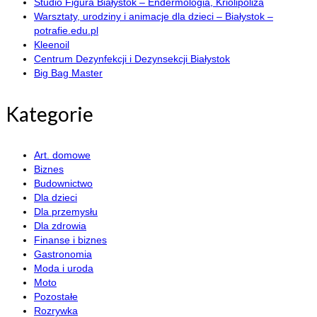
Studio Figura Białystok – Endermologia, Kriolipoliza
Warsztaty, urodziny i animacje dla dzieci – Białystok –
potrafie.edu.pl
Kleenoil
Centrum Dezynfekcji i Dezynsekcji Białystok
Big Bag Master
Kategorie
Art. domowe
Biznes
Budownictwo
Dla dzieci
Dla przemysłu
Dla zdrowia
Finanse i biznes
Gastronomia
Moda i uroda
Moto
Pozostałe
Rozrywka