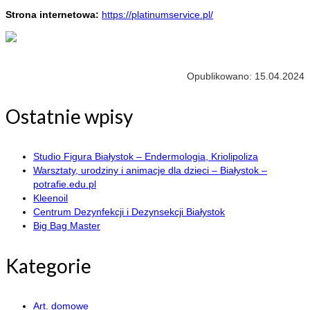
Strona internetowa:
https://platinumservice.pl/
Opublikowano: 15.04.2024
Ostatnie wpisy
Studio Figura Białystok – Endermologia, Kriolipoliza
Warsztaty, urodziny i animacje dla dzieci – Białystok –
potrafie.edu.pl
Kleenoil
Centrum Dezynfekcji i Dezynsekcji Białystok
Big Bag Master
Kategorie
Art. domowe