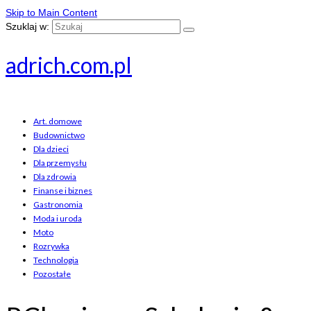
Skip to Main Content
Szuklaj w:
adrich.com.pl
Art. domowe
Budownictwo
Dla dzieci
Dla przemysłu
Dla zdrowia
Finanse i biznes
Gastronomia
Moda i uroda
Moto
Rozrywka
Technologia
Pozostałe