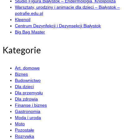
Studio Figura Białystok – Endermologia, Kriolipoliza
Warsztaty, urodziny i animacje dla dzieci – Białystok –
potrafie.edu.pl
Kleenoil
Centrum Dezynfekcji i Dezynsekcji Białystok
Big Bag Master
Kategorie
Art. domowe
Biznes
Budownictwo
Dla dzieci
Dla przemysłu
Dla zdrowia
Finanse i biznes
Gastronomia
Moda i uroda
Moto
Pozostałe
Rozrywka