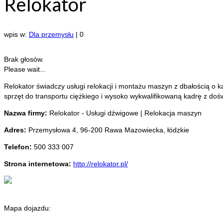
Relokator
wpis w:
Dla przemysłu
|
0
Brak głosów.
Please wait...
Relokator świadczy usługi relokacji i montażu maszyn z dbałością o
sprzęt do transportu ciężkiego i wysoko wykwalifikowaną kadrę z do
Nazwa firmy:
Relokator - Usługi dźwigowe | Relokacja maszyn
Adres:
Przemysłowa 4
,
96-200 Rawa Mazowiecka
,
łódzkie
Telefon:
500 333 007
Strona internetowa:
http://relokator.pl/
Mapa dojazdu: