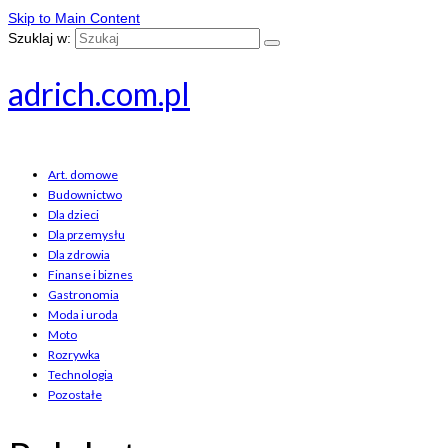
Skip to Main Content
Szuklaj w:
adrich.com.pl
Art. domowe
Budownictwo
Dla dzieci
Dla przemysłu
Dla zdrowia
Finanse i biznes
Gastronomia
Moda i uroda
Moto
Rozrywka
Technologia
Pozostałe