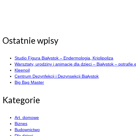
Ostatnie wpisy
Studio Figura Białystok – Endermologia, Kriolipoliza
Warsztaty, urodziny i animacje dla dzieci – Białystok – potrafie.
Kleenoil
Centrum Dezynfekcji i Dezynsekcji Białystok
Big Bag Master
Kategorie
Art. domowe
Biznes
Budownictwo
Dla dzieci