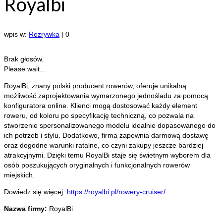
Royalbi
wpis w:
Rozrywka
|
0
Brak głosów.
Please wait...
RoyalBi, znany polski producent rowerów, oferuje unikalną
możliwość zaprojektowania wymarzonego jednośladu za pomocą
konfiguratora online. Klienci mogą dostosować każdy element
roweru, od koloru po specyfikację techniczną, co pozwala na
stworzenie spersonalizowanego modelu idealnie dopasowanego do
ich potrzeb i stylu. Dodatkowo, firma zapewnia darmową dostawę
oraz dogodne warunki ratalne, co czyni zakupy jeszcze bardziej
atrakcyjnymi. Dzięki temu RoyalBi staje się świetnym wyborem dla
osób poszukujących oryginalnych i funkcjonalnych rowerów
miejskich.
Dowiedz się więcej:
https://royalbi.pl/rowery-cruiser/
Nazwa firmy:
RoyalBi