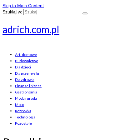
Skip to Main Content
Szuklaj w:
adrich.com.pl
Art. domowe
Budownictwo
Dla dzieci
Dla przemysłu
Dla zdrowia
Finanse i biznes
Gastronomia
Moda i uroda
Moto
Rozrywka
Technologia
Pozostałe