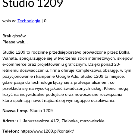
Studio 1209
wpis w:
Technologia
|
0
Brak głosów.
Please wait...
Studio 1209 to rodzinne przedsiębiorstwo prowadzone przez Bolka
Wanata, specjalizujące się w tworzeniu stron internetowych, sklepów
e-commerce oraz projektowaniu graficznym.
Dzięki ponad 20-
letniemu doświadczeniu, firma oferuje kompleksową obsługę, w tym
pozycjonowanie i kampanie Google Ads. Studio 1209 to miejsce,
gdzie pasja do technologii łączy się z profesjonalizmem, co
przekłada się na wysoką jakość świadczonych usług. Klienci mogą
liczyć na indywidualne podejście oraz nowoczesne rozwiązania,
które spełniają nawet najbardziej wymagające oczekiwania.
Nazwa firmy:
Studio 1209
Adres:
ul. Januszewicza 41/2
,
Zielonka
,
mazowieckie
Telefon:
https://www.1209.pl/kontakt/