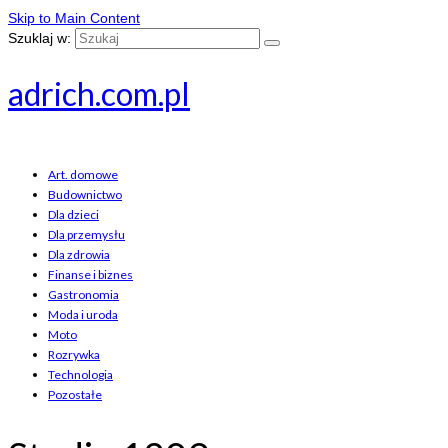
Skip to Main Content
Szuklaj w:
adrich.com.pl
Art. domowe
Budownictwo
Dla dzieci
Dla przemysłu
Dla zdrowia
Finanse i biznes
Gastronomia
Moda i uroda
Moto
Rozrywka
Technologia
Pozostałe