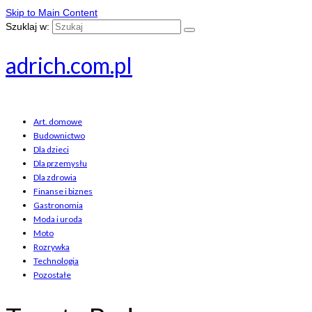
Skip to Main Content
Szuklaj w:
adrich.com.pl
Art. domowe
Budownictwo
Dla dzieci
Dla przemysłu
Dla zdrowia
Finanse i biznes
Gastronomia
Moda i uroda
Moto
Rozrywka
Technologia
Pozostałe