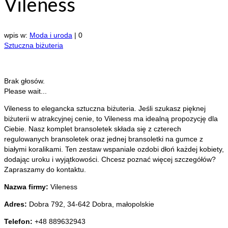
Vileness
wpis w:
Moda i uroda
|
0
Sztuczna biżuteria
Brak głosów.
Please wait...
Vileness to elegancka sztuczna biżuteria. Jeśli szukasz pięknej
biżuterii w atrakcyjnej cenie, to Vileness ma idealną propozycję dla
Ciebie. Nasz
komplet bransoletek składa się z czterech
regulowanych bransoletek oraz jednej bransoletki na gumce z
białymi koralikami. Ten zestaw wspaniale ozdobi dłoń każdej kobiety,
dodając uroku i wyjątkowości. Chcesz poznać więcej szczegółów?
Zapraszamy do kontaktu.
Nazwa firmy:
Vileness
Adres:
Dobra 792
,
34-642 Dobra
,
małopolskie
Telefon:
+48 889632943