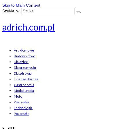
Skip to Main Content
Szuklaj w:
adrich.com.pl
Art. domowe
Budownictwo
Dla dzieci
Dla przemysłu
Dla zdrowia
Finanse i biznes
Gastronomia
Moda i uroda
Moto
Rozrywka
Technologia
Pozostałe