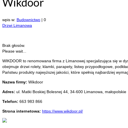
Wikdoor
wpis w:
Budownictwo
|
0
Drzwi Limanowa
Brak głosów.
Please wait...
WIKDOOR to renomowana firma z Limanowej specjalizująca się w dystr
obejmuje drzwi rolety, klamki, parapety, listwy przypodłogowe, pod
Państwu produkty najwyższej jakości, które spełnią najbardziej wyma
Nazwa firmy:
Wikdoor
Adres:
ul. Matki Boskiej Bolesnej 44
,
34-600 Limanowa
,
małopolskie
Telefon:
663 983 866
Strona internetowa:
https://www.wikdoor.pl/