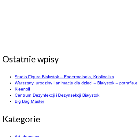
Ostatnie wpisy
Studio Figura Białystok – Endermologia, Kriolipoliza
Warsztaty, urodziny i animacje dla dzieci – Białystok – potrafie.
Kleenoil
Centrum Dezynfekcji i Dezynsekcji Białystok
Big Bag Master
Kategorie
Art. domowe