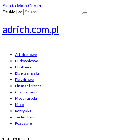
Skip to Main Content
Szuklaj w:
adrich.com.pl
Art. domowe
Budownictwo
Dla dzieci
Dla przemysłu
Dla zdrowia
Finanse i biznes
Gastronomia
Moda i uroda
Moto
Rozrywka
Technologia
Pozostałe